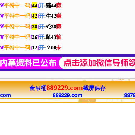
❦
平特中一码
[
44
]
开
:猪44
赚
❦
平特中一码
[
42
]
开
:牛42
赚
❦
平特中一码
[
38
]
开
:蛇38
赚
❦
平特中一码
[
26
]
开
:鼠43
输
❦
平特中一码
[
12
]
开
:？00
未
889229
.com
金吊桶
截屏保存
.com
889229.com
887