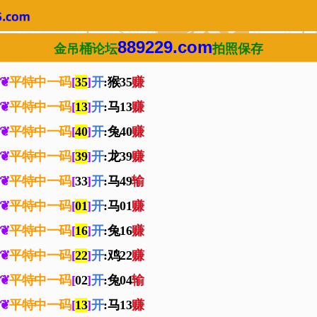
889229.com
金吊桶论坛
拍照保存
❦
平特中一码
[
35
]
开
:猴35
赚
❦
平特中一码
[
13
]
开
:马13
赚
❦
平特中一码
[
40
]
开
:兔40
赚
❦
平特中一码
[
39
]
开
:龙39
赚
❦
平特中一码
[
33
]
开
:马49
输
❦
平特中一码
[
01
]
开
:马01
赚
❦
平特中一码
[
16
]
开
:兔16
赚
❦
平特中一码
[
22
]
开
:鸡22
赚
❦
平特中一码
[
02
]
开
:兔04
输
❦
平特中一码
[
13
]
开
:马13
赚