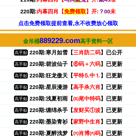
220期:
内幕四肖【
免费领取
】开:
？00
未
点击免费领取提前查看,永不收费放心领取
889229.com
金吊桶
高手资料一区
220期:寒月如雪【
三肖防二码
】已公开
高手贴
220期:碧波仙子【
⑥码＋六码
】已更新
高手贴
220期:狂龙傲天【
平特⒌中⒈
】已更新
高手贴
220期:‌星辰漫游【
高手杀六肖
】已更新
高手贴
220期:浅夏初雨【
㈤尾中特码
】已更新
高手贴
220期:缠绵杀手【
发财买①波
】已更新
高手贴
220期:墨染青衫【
家野中生肖
】已更新
高手贴
220期:夏醉浅梦【
㈥肖博㈥码
】已更新
高手贴