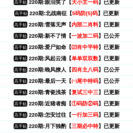
220期:眼泪笑了【
大小主一码
】已更新
高手贴
220期:北战南征【
5码防(5)码
】已更新
高手贴
220期:雪落无声‌【
内部二肖料
】已更新
高手贴
220期:新不了情【
一波加二码
】已公开
高手贴
220期:爱尸如命【
⑵肖中平特
】已更新
高手贴
220期:风起云涌【
单单双双数
】已更新
高手贴
220期:晚风撩人【
四肖主八码
】已公开
高手贴
220期:最后一天【
㈠尾中特码
】已公开
高手贴
220期:青瓷浅茶【
复试三中三
】已更新
高手贴
220期:近猪者痴【
①码防②码
】已更新
高手贴
220期:怎安过往【
一行加三码
】已更新
高手贴
220期:‌月下独酌‌【
三期必中特
】已更新
高手贴