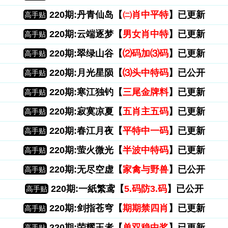
220期:丹青仙岛【
㈡肖中平特
】已更新
高手贴
220期:云端逐梦【
男女肖中特
】已更新
高手贴
220期:翠绿山谷【
⑵码加⑶码
】已更新
高手贴
220期:月光星陨【
⑶头中特码
】已公开
高手贴
220期:寒江独钓【
三尾金牌料
】已更新
高手贴
220期:寂寞凉夏【
五肖主五码
】已更新
高手贴
220期:春江月夜【
平特中一码
】已更新
高手贴
220期:萤火微光【
半波中特码
】已更新
高手贴
220期:无尽空虚【
家禽与野兽
】已公开
高手贴
220期:一紙繁鸢【
5.码防3.码
】已公开
高手贴
220期:剑指苍穹【
期期禁四肖
】已更新
高手贴
220期:荣耀王者【
单双稳中奖
】已更新
高手贴