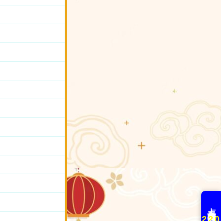
点击免费领取
220